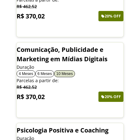
R$ 462,52
R$ 370,02
20% OFF
Saiba mais
Comunicação, Publicidade e
Marketing em Mídias Digitais
Duração
4 Meses
6 Meses
10 Meses
Parcelas a partir de:
R$ 462,52
R$ 370,02
20% OFF
Saiba mais
Psicologia Positiva e Coaching
Duração