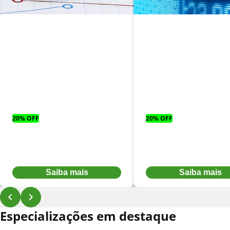
MBA em Gestão
financeira
empresarial
MBA em econom
estratégica
financeira
20% OFF
20% OFF
Parcelas a partir
Parcelas a partir
De:
R$ 462,52
por:
De:
R$ 462,52
por:
R$ 370,02
R$ 370,02
Ou à vista por R$ 4.250,72
Ou à vista por R$ 4.250,72
Saiba mais
Saiba mais
Especializações em destaque