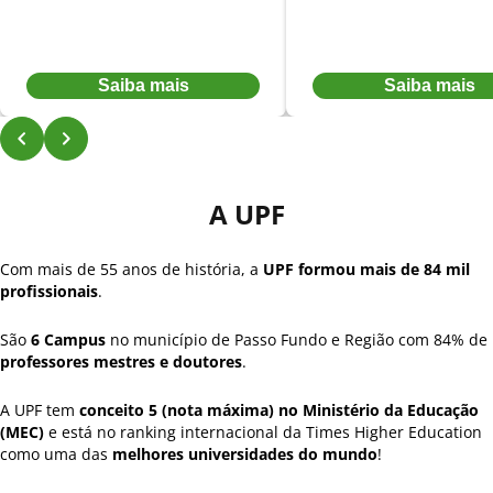
De:
R$ 462,52
por:
De:
R$ 462,52
por:
R$ 370,02
R$ 370,02
Ou à vista por R$ 4.250,72
Ou à vista por R$ 4.250,72
Saiba mais
Saiba mais
A UPF
Com mais de 55 anos de história, a
UPF formou mais de 84 mil
profissionais
.
São
6 Campus
no município de Passo Fundo e Região com 84% de
professores mestres e doutores
.
A UPF tem
conceito 5 (nota máxima) no Ministério da Educação
(MEC)
e está no ranking internacional da Times Higher Education
como uma das
melhores universidades do mundo
!